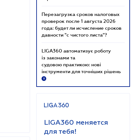
Перезагрузка сроков налоговых
проверок после 1 августа 2026
года: будет ли исчисление сроков
давности "с чистого листа"?
LIGA360 автоматизує роботу
із законами та
судовою практикою: нові
інструменти для точніших рішень
R
LIGA360 меняется
для тебя!