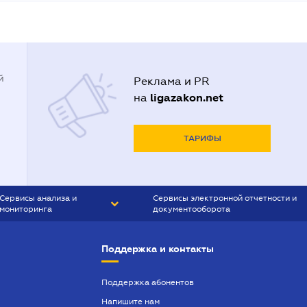
й
Реклама и PR
ligazakon.net
на
ТАРИФЫ
Сервисы анализа и
Сервисы электронной отчетности и
мониторинга
документооборота
CONTR AGENT
Liga:REPORT
Поддержка и контакты
SMS-МАЯК
VERDICTUM
Поддержка абонентов
Напишите нам
SEMANTRUM