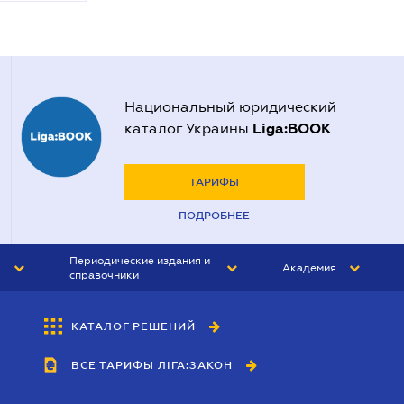
Национальный юридический
Liga:BOOK
каталог Украины
ТАРИФЫ
ПОДРОБНЕЕ
Периодические издания и
Академия
справочники
ЮРИСТ&ЗАКОН
АКАДЕМИЯ ЛІГА:ЗАКОН
КАТАЛОГ РЕШЕНИЙ
БУХГАЛТЕР&ЗАКОН
ВСЕ ТАРИФЫ ЛІГА:ЗАКОН
ВЕСТНИК МСФО
ИНТЕРБУХ