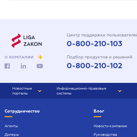
Центр поддержки пользователе
0-800-210-103
Подбор продуктов и решений
О КОМПАНИИ
0-800-210-102
Новостные
Информационно-правовые
порталы
системы
ЮРЛИГА
Право Украины
Сотрудничество
Блог
БИЗНЕС
ГРАНД
БУХГАЛТЕР.ua
ПРАЙМ
Агенты
Новости компании
Дилеры
Руководства
БУХГАЛТЕР ПРОФ