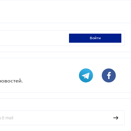
войти
новостей.