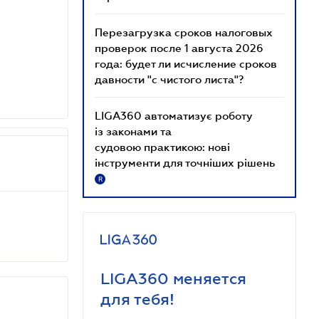
Перезагрузка сроков налоговых
проверок после 1 августа 2026
года: будет ли исчисление сроков
давности "с чистого листа"?
LIGA360 автоматизує роботу
із законами та
судовою практикою: нові
інструменти для точніших рішень
R
LIGA360 меняется
для тебя!