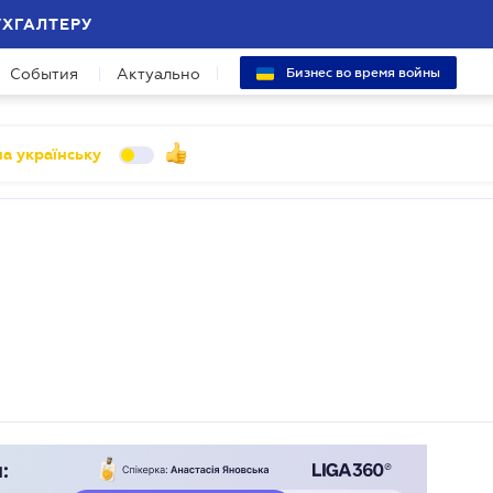
УХГАЛТЕРУ
События
Актуально
Бизнес во время войны
а українську