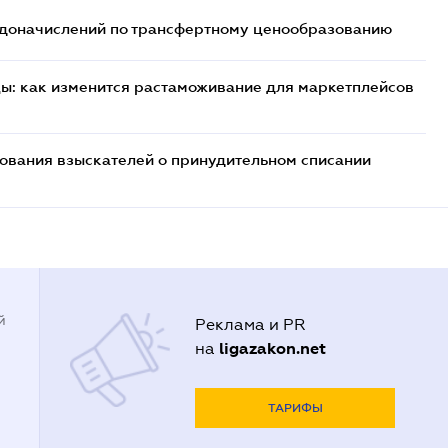
т доначислений по трансфертному ценообразованию
цы: как изменится растаможивание для маркетплейсов
бования взыскателей о принудительном списании
й
Реклама и PR
ligazakon.net
на
ТАРИФЫ