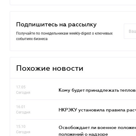
Подпишитесь на рассылку
Получайте по понедельникам weekly-digest о ключевых
событиях бизнеса
Похожие новости
17.05
Кому будет принадлежать теплов
Сегодня
16.01
НКРЭКУ установила правила расче
Сегодня
15.10
Освобождает ли военное положен
Сегодня
положений о надзоре