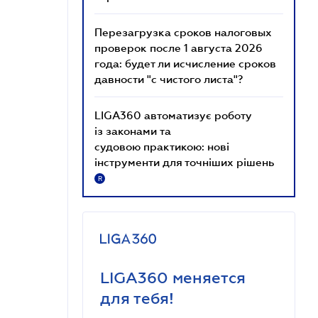
Перезагрузка сроков налоговых
проверок после 1 августа 2026
года: будет ли исчисление сроков
давности "с чистого листа"?
LIGA360 автоматизує роботу
із законами та
судовою практикою: нові
інструменти для точніших рішень
R
LIGA360 меняется
для тебя!