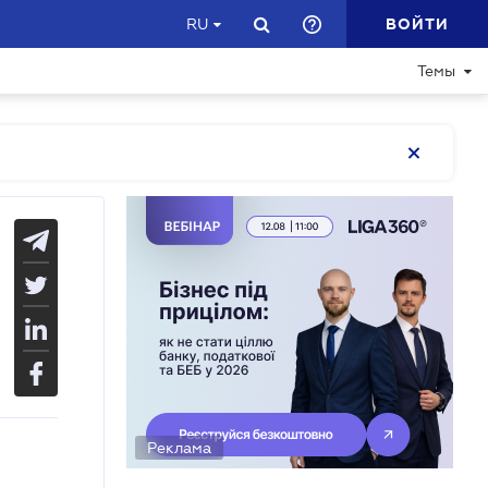
ВОЙТИ
RU
Темы
Реклама