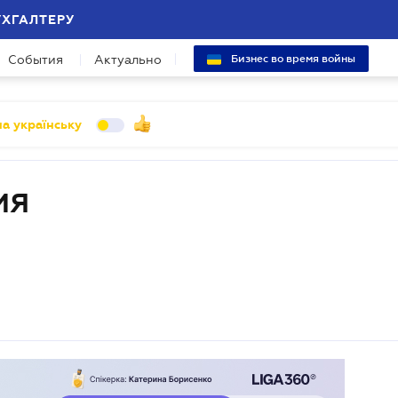
УХГАЛТЕРУ
События
Актуально
Бизнес во время войны
а українську
ИЯ