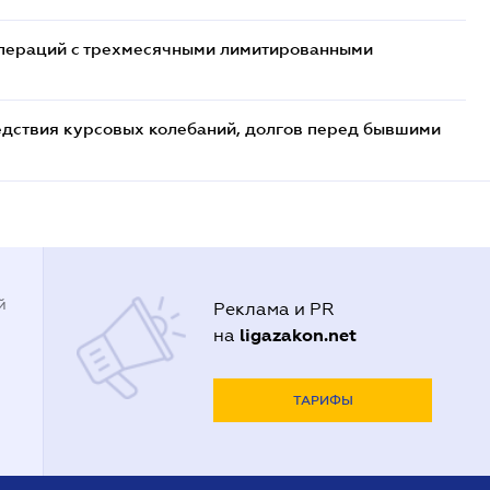
 операций с трехмесячными лимитированными
едствия курсовых колебаний, долгов перед бывшими
й
Реклама и PR
ligazakon.net
на
ТАРИФЫ