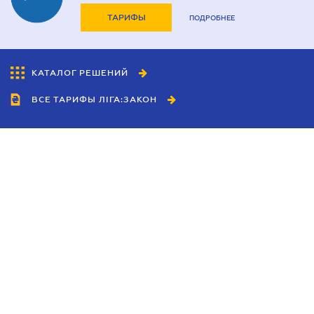
ТАРИФЫ
ПОДРОБНЕЕ
КАТАЛОГ РЕШЕНИЙ
ВСЕ ТАРИФЫ ЛІГА:ЗАКОН
Сотрудничество
Агенты
Дилеры
Политика
конфиденциальности
Условия использования
сайта
Реклама
Блог