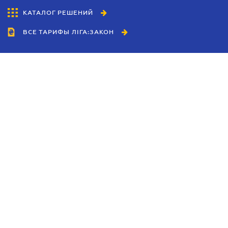
КАТАЛОГ РЕШЕНИЙ
ВСЕ ТАРИФЫ ЛІГА:ЗАКОН
Сотрудничество
Агенты
Дилеры
Политика
конфиденциальности
Условия использования
сайта
Реклама
Блог
Новости компании
Руководства
Каталоги компаний