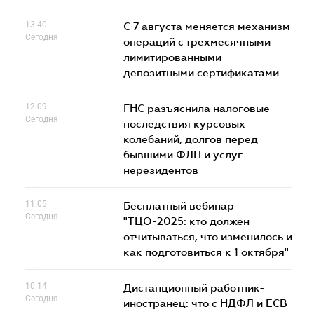
13.40
С 7 августа меняется механизм
Сегодня
операций с трехмесячными
лимитированными
депозитными сертификатами
12.09
ГНС разъяснила налоговые
Сегодня
последствия курсовых
колебаний, долгов перед
бывшими ФЛП и услуг
нерезидентов
11.05
Бесплатный вебинар
Сегодня
"ТЦО-2025: кто должен
отчитываться, что изменилось и
как подготовиться к 1 октября"
10.14
Дистанционный работник-
Сегодня
иностранец: что с НДФЛ и ЕСВ