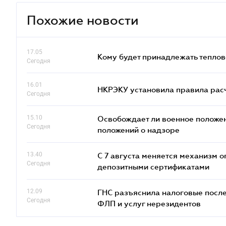
Похожие новости
17.05
Кому будет принадлежать теплов
Сегодня
16.01
НКРЭКУ установила правила расче
Сегодня
15.10
Освобождает ли военное положен
Сегодня
положений о надзоре
13.40
С 7 августа меняется механизм
Сегодня
депозитными сертификатами
12.09
ГНС разъяснила налоговые посл
Сегодня
ФЛП и услуг нерезидентов