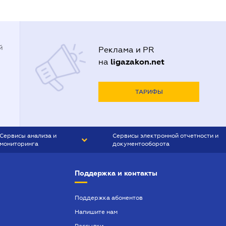
й
Реклама и PR
ligazakon.net
на
ТАРИФЫ
Сервисы анализа и
Сервисы электронной отчетности и
мониторинга
документооборота
CONTR AGENT
Liga:REPORT
Поддержка и контакты
SMS-МАЯК
VERDICTUM
Поддержка абонентов
Напишите нам
SEMANTRUM