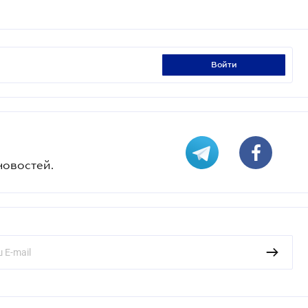
войти
новостей.