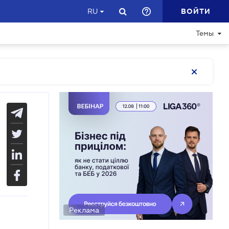
ВОЙТИ
RU
Темы
Реклама