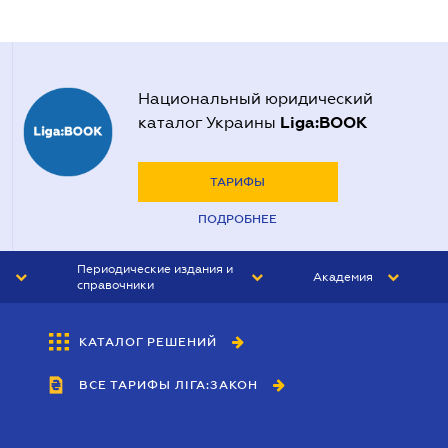
Национальный юридический
Liga:BOOK
каталог Украины
ТАРИФЫ
ПОДРОБНЕЕ
Периодические издания и
Академия
справочники
ЮРИСТ&ЗАКОН
АКАДЕМИЯ ЛІГА:ЗАКОН
КАТАЛОГ РЕШЕНИЙ
БУХГАЛТЕР&ЗАКОН
ВСЕ ТАРИФЫ ЛІГА:ЗАКОН
ВЕСТНИК МСФО
ИНТЕРБУХ