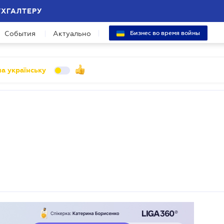
УХГАЛТЕРУ
События
Актуально
Бизнес во время войны
а українську