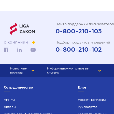
Центр поддержки пользователе
0-800-210-103
Подбор продуктов и решений
О КОМПАНИИ
0-800-210-102
Новостные
Информационно-правовые
порталы
системы
ЮРЛИГА
Право Украины
Сотрудничество
Блог
БИЗНЕС
ГРАНД
БУХГАЛТЕР.ua
ПРАЙМ
Агенты
Новости компании
Дилеры
Руководства
БУХГАЛТЕР ПРОФ