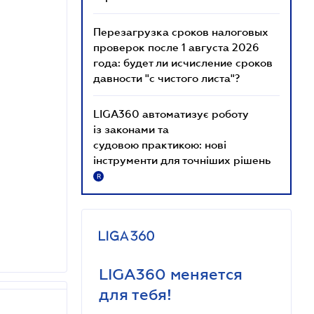
Перезагрузка сроков налоговых
проверок после 1 августа 2026
года: будет ли исчисление сроков
давности "с чистого листа"?
LIGA360 автоматизує роботу
із законами та
судовою практикою: нові
інструменти для точніших рішень
R
LIGA360 меняется
для тебя!