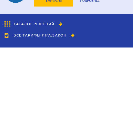
ТАРИФЫ
ПОДРОБНЕЕ
КАТАЛОГ РЕШЕНИЙ
ВСЕ ТАРИФЫ ЛІГА:ЗАКОН
Сотрудничество
Агенты
Дилеры
Политика
конфиденциальности
Условия использования
сайта
Реклама
Блог
Новости компании