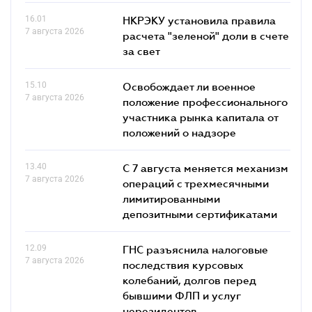
16.01
НКРЭКУ установила правила
7 августа 2026
расчета "зеленой" доли в счете
за свет
15.10
Освобождает ли военное
7 августа 2026
положение профессионального
участника рынка капитала от
положений о надзоре
13.40
С 7 августа меняется механизм
7 августа 2026
операций с трехмесячными
лимитированными
депозитными сертификатами
12.09
ГНС разъяснила налоговые
7 августа 2026
последствия курсовых
колебаний, долгов перед
бывшими ФЛП и услуг
нерезидентов