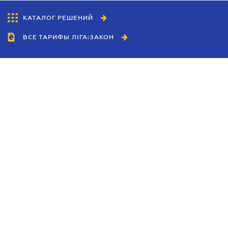
КАТАЛОГ РЕШЕНИЙ
ВСЕ ТАРИФЫ ЛІГА:ЗАКОН
Сотрудничество
Агенты
Дилеры
Политика
конфиденциальности
Условия использования
сайта
Реклама
Блог
Новости компании
Руководства