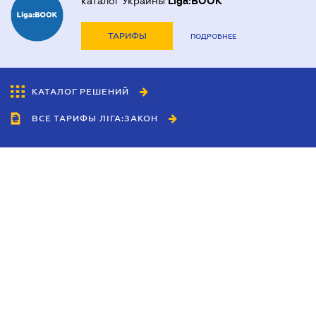
каталог Украины
Liga:BOOK
ТАРИФЫ
ПОДРОБНЕЕ
КАТАЛОГ РЕШЕНИЙ
ВСЕ ТАРИФЫ ЛІГА:ЗАКОН
Сотрудничество
Агенты
Дилеры
Политика
конфиденциальности
Условия использования
сайта
Реклама