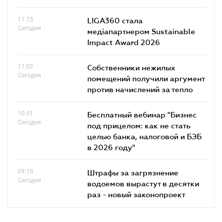
11.15
LIGA360 стала
Сегодня
медіапартнером Sustainable
Impact Award 2026
11.02
Собственники нежилых
Сегодня
помещений получили аргумент
против начислений за тепло
10.01
Бесплатный вебинар "Бизнес
Сегодня
под прицелом: как не стать
целью банка, налоговой и БЭБ
в 2026 году"
09.10
Штрафы за загрязнение
Сегодня
водоемов вырастут в десятки
раз - новый законопроект