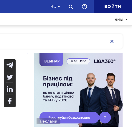
ВОЙТИ
RU
Темы
Реклама