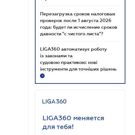
Перезагрузка сроков налоговых
проверок после 1 августа 2026
года: будет ли исчисление сроков
давности "с чистого листа"?
LIGA360 автоматизує роботу
із законами та
судовою практикою: нові
інструменти для точніших рішень
R
LIGA360 меняется
для тебя!