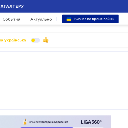
УХГАЛТЕРУ
События
Актуально
Бизнес во время войны
а українську