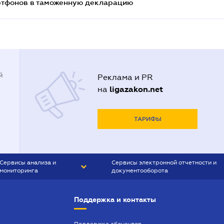
артфонов в таможенную декларацию
й
Реклама и PR
ligazakon.net
на
ТАРИФЫ
Сервисы анализа и
Сервисы электронной отчетности и
мониторинга
документооборота
CONTR AGENT
Liga:REPORT
Поддержка и контакты
SMS-МАЯК
VERDICTUM