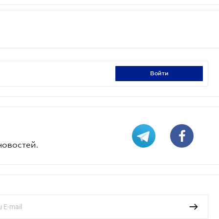
войти
новостей.