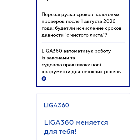
Перезагрузка сроков налоговых
проверок после 1 августа 2026
года: будет ли исчисление сроков
давности "с чистого листа"?
LIGA360 автоматизує роботу
із законами та
судовою практикою: нові
інструменти для точніших рішень
R
LIGA360 меняется
для тебя!