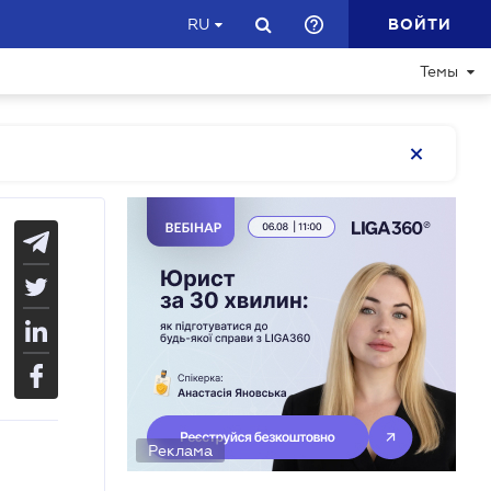
ВОЙТИ
RU
Темы
Реклама