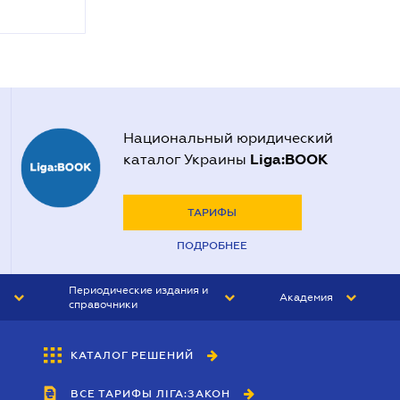
Национальный юридический
Liga:BOOK
каталог Украины
ТАРИФЫ
ПОДРОБНЕЕ
Периодические издания и
Академия
справочники
ЮРИСТ&ЗАКОН
АКАДЕМИЯ ЛІГА:ЗАКОН
КАТАЛОГ РЕШЕНИЙ
БУХГАЛТЕР&ЗАКОН
ВСЕ ТАРИФЫ ЛІГА:ЗАКОН
ВЕСТНИК МСФО