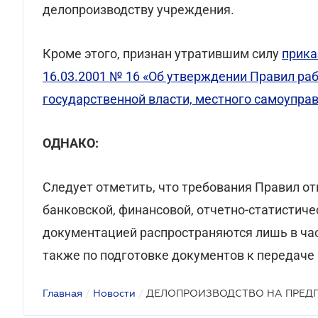
делопроизводству учреждения.
Кроме этого, признан утратившим силу
прика
16.03.2001 № 16 «Об утверждении Правил ра
государственной власти, местного самоуправ
ОДНАКО:
Следует отметить, что требования Правил от
банковской, финансовой, отчетно-статистиче
документацией распространяются лишь в час
также по подготовке документов к передаче 
Главная
/
Новости
/
ДЕЛОПРОИЗВОДСТВО НА ПРЕД