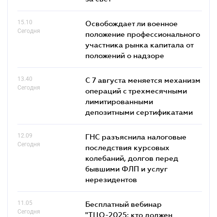
15.10
Освобождает ли военное
Сегодня
положение профессионального
участника рынка капитала от
положений о надзоре
13.40
С 7 августа меняется механизм
Сегодня
операций с трехмесячными
лимитированными
депозитными сертификатами
12.09
ГНС разъяснила налоговые
Сегодня
последствия курсовых
колебаний, долгов перед
бывшими ФЛП и услуг
нерезидентов
11.05
Бесплатный вебинар
Сегодня
"ТЦО-2025: кто должен