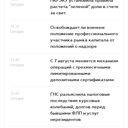
Сегодня
расчета "зеленой" доли в счете
за свет
15.10
Освобождает ли военное
Сегодня
положение профессионального
участника рынка капитала от
положений о надзоре
13.40
С 7 августа меняется механизм
Сегодня
операций с трехмесячными
лимитированными
депозитными сертификатами
12.09
ГНС разъяснила налоговые
Сегодня
последствия курсовых
колебаний, долгов перед
бывшими ФЛП и услуг
нерезидентов