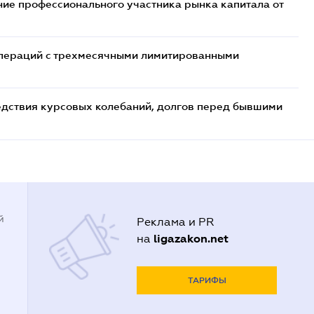
ие профессионального участника рынка капитала от
 операций с трехмесячными лимитированными
едствия курсовых колебаний, долгов перед бывшими
й
Реклама и PR
ligazakon.net
на
ТАРИФЫ