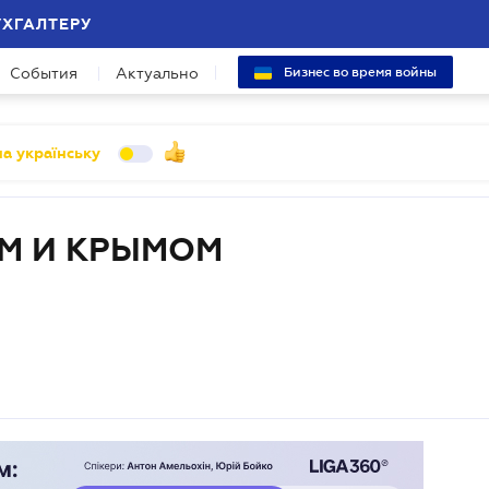
УХГАЛТЕРУ
События
Актуально
Бизнес во время войны
а українську
М И КРЫМОМ