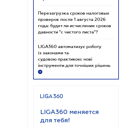
Перезагрузка сроков налоговых
проверок после 1 августа 2026
года: будет ли исчисление сроков
давности "с чистого листа"?
LIGA360 автоматизує роботу
із законами та
судовою практикою: нові
інструменти для точніших рішень
R
LIGA360 меняется
для тебя!