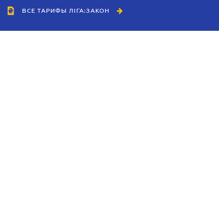
ВСЕ ТАРИФЫ ЛІГА:ЗАКОН
Сотрудничество
Агенты
Дилеры
Политика
конфиденциальности
Условия использования
сайта
Реклама
Блог
Новости компании
Руководства
Каталоги компаний
Темы в центре внимания