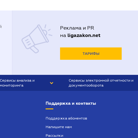
й
Реклама и PR
ligazakon.net
на
ТАРИФЫ
Сервисы анализа и
Сервисы электронной отчетности и
мониторинга
документооборота
CONTR AGENT
Liga:REPORT
Поддержка и контакты
SMS-МАЯК
VERDICTUM
Поддержка абонентов
Напишите нам
SEMANTRUM
Рассылки
SMS-МАЯК ИПОТЕКА