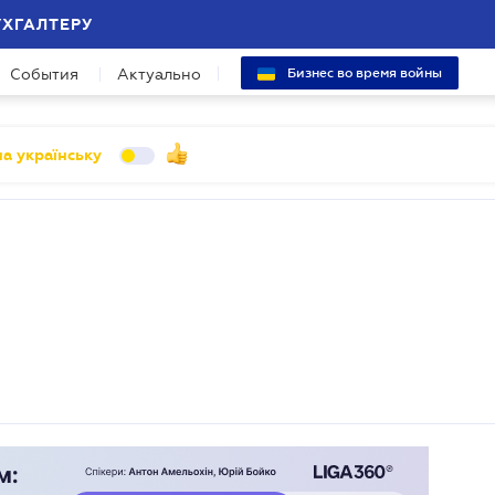
УХГАЛТЕРУ
События
Актуально
Бизнес во время войны
а українську