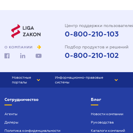
Центр поддержки пользователе
0-800-210-103
Подбор продуктов и решений
О КОМПАНИИ
0-800-210-102
Новостные
Информационно-правовые
порталы
системы
ЮРЛИГА
Право Украины
Сотрудничество
Блог
БИЗНЕС
ГРАНД
БУХГАЛТЕР.ua
ПРАЙМ
Агенты
Новости компании
Дилеры
Руководства
БУХГАЛТЕР ПРОФ
Политика конфиденциальности
Каталоги компаний
ЮРИСТ ПРОФ