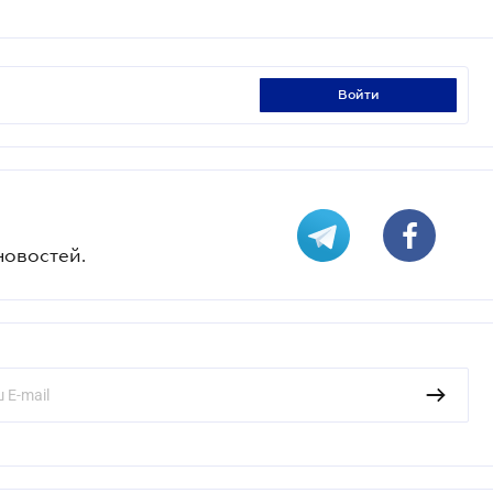
войти
новостей.