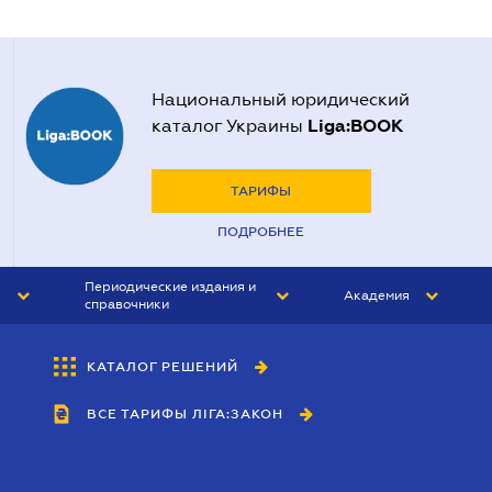
Национальный юридический
Liga:BOOK
каталог Украины
ТАРИФЫ
ПОДРОБНЕЕ
Периодические издания и
Академия
справочники
ЮРИСТ&ЗАКОН
АКАДЕМИЯ ЛІГА:ЗАКОН
КАТАЛОГ РЕШЕНИЙ
БУХГАЛТЕР&ЗАКОН
ВСЕ ТАРИФЫ ЛІГА:ЗАКОН
ВЕСТНИК МСФО
ИНТЕРБУХ
ЛИЧНЫЙ ЭКСПЕРТ