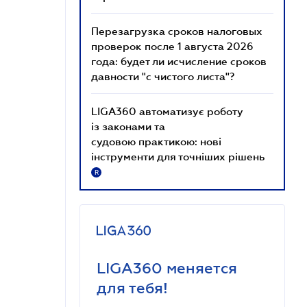
Перезагрузка сроков налоговых
проверок после 1 августа 2026
года: будет ли исчисление сроков
давности "с чистого листа"?
LIGA360 автоматизує роботу
із законами та
судовою практикою: нові
інструменти для точніших рішень
R
LIGA360 меняется
для тебя!