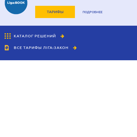
ТАРИФЫ
ПОДРОБНЕЕ
КАТАЛОГ РЕШЕНИЙ
ВСЕ ТАРИФЫ ЛІГА:ЗАКОН
Сотрудничество
Агенты
Дилеры
Политика
конфиденциальности
Условия использования
сайта
Реклама
Блог