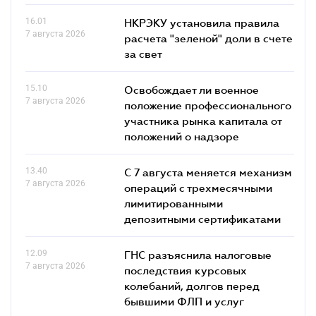
16.01
НКРЭКУ установила правила
7 августа 2026
расчета "зеленой" доли в счете
за свет
15.10
Освобождает ли военное
7 августа 2026
положение профессионального
участника рынка капитала от
положений о надзоре
13.40
С 7 августа меняется механизм
7 августа 2026
операций с трехмесячными
лимитированными
депозитными сертификатами
12.09
ГНС разъяснила налоговые
7 августа 2026
последствия курсовых
колебаний, долгов перед
бывшими ФЛП и услуг