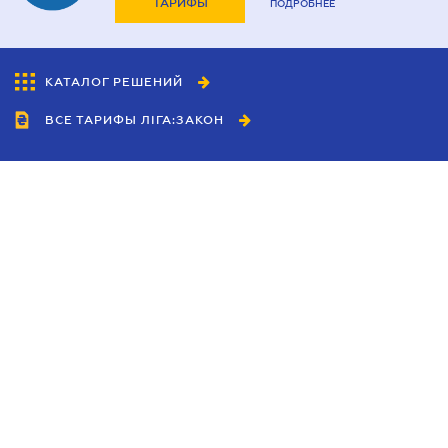
ТАРИФЫ
ПОДРОБНЕЕ
КАТАЛОГ РЕШЕНИЙ
ВСЕ ТАРИФЫ ЛІГА:ЗАКОН
Сотрудничество
Агенты
Дилеры
Политика
конфиденциальности
Условия использования
сайта
Реклама
Блог
Новости компании