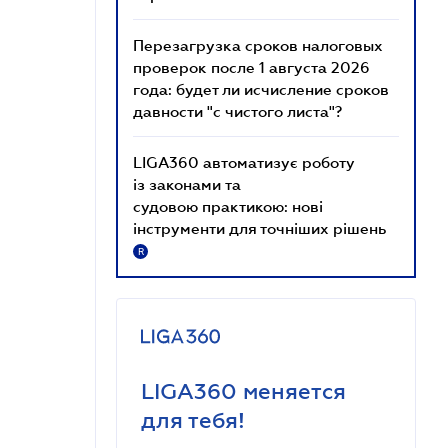
Перезагрузка сроков налоговых
проверок после 1 августа 2026
года: будет ли исчисление сроков
давности "с чистого листа"?
LIGA360 автоматизує роботу
із законами та
судовою практикою: нові
інструменти для точніших рішень
R
LIGA360 меняется
для тебя!