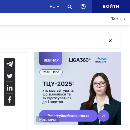
ВОЙТИ
RU
Темы
Реклама