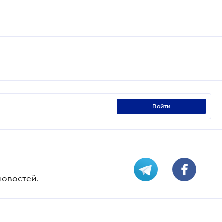
войти
новостей.