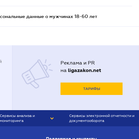
сональные данные о мужчинах 18-60 лет
й
Реклама и PR
ligazakon.net
на
ТАРИФЫ
Сервисы анализа и
Сервисы электронной отчетности и
мониторинга
документооборота
CONTR AGENT
Liga:REPORT
Поддержка и контакты