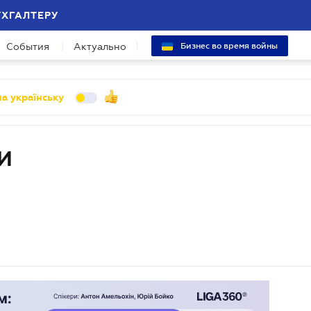
УХГАЛТЕРУ
События
Актуально
Бизнес во время войны
а українську
И