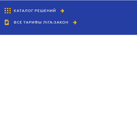
КАТАЛОГ РЕШЕНИЙ
ВСЕ ТАРИФЫ ЛІГА:ЗАКОН
Сотрудничество
Агенты
Дилеры
Политика
конфиденциальности
Условия использования
сайта
Реклама
Блог
Новости компании
Руководства