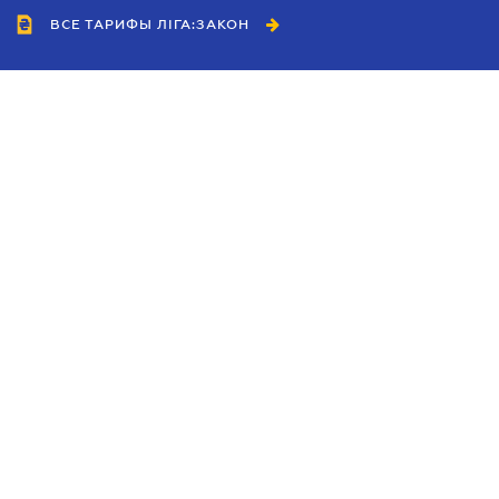
ВСЕ ТАРИФЫ ЛІГА:ЗАКОН
Сотрудничество
Агенты
Дилеры
Политика
конфиденциальности
Условия использования
сайта
Реклама
Блог
Новости компании
Руководства
Каталоги компаний
Темы в центре внимания