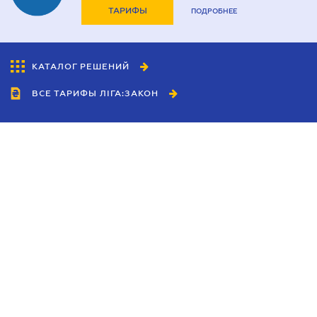
ТАРИФЫ
ПОДРОБНЕЕ
КАТАЛОГ РЕШЕНИЙ
ВСЕ ТАРИФЫ ЛІГА:ЗАКОН
Сотрудничество
Агенты
Дилеры
Политика
конфиденциальности
Условия использования
сайта
Реклама
Блог