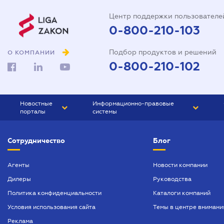
Центр поддержки пользователе
0-800-210-103
Подбор продуктов и решений
О КОМПАНИИ
0-800-210-102
Новостные
Информационно-правовые
порталы
системы
ЮРЛИГА
Право Украины
Сотрудничество
Блог
БИЗНЕС
ГРАНД
БУХГАЛТЕР.ua
ПРАЙМ
Агенты
Новости компании
Дилеры
Руководства
БУХГАЛТЕР ПРОФ
Политика конфиденциальности
Каталоги компаний
ЮРИСТ ПРОФ
Условия использования сайта
Темы в центре внимани
ЮРИСТ
Реклама