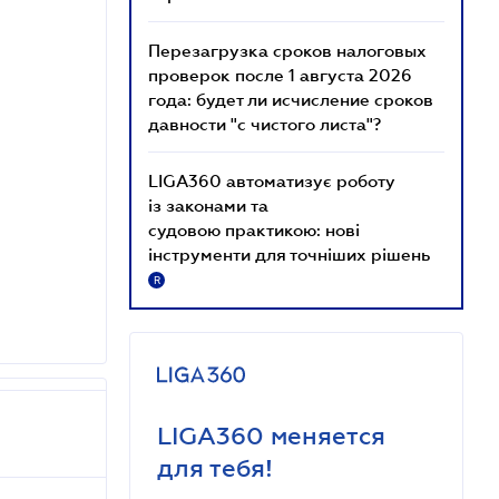
Перезагрузка сроков налоговых
проверок после 1 августа 2026
года: будет ли исчисление сроков
давности "с чистого листа"?
LIGA360 автоматизує роботу
із законами та
судовою практикою: нові
інструменти для точніших рішень
R
LIGA360 меняется
для тебя!