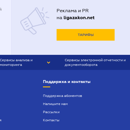
й
Реклама и PR
ligazakon.net
на
ТАРИФЫ
Сервисы анализа и
Сервисы электронной отчетности и
мониторинга
документооборота
CONTR AGENT
Liga:REPORT
Поддержка и контакты
SMS-МАЯК
VERDICTUM
Поддержка абонентов
Напишите нам
SEMANTRUM
Рассылки
SMS-МАЯК ИПОТЕКА
я
Контакты