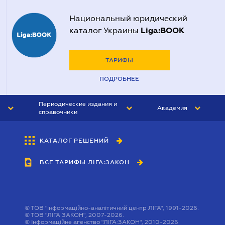
Национальный юридический
Liga:BOOK
каталог Украины
ТАРИФЫ
ПОДРОБНЕЕ
Периодические издания и
Академия
справочники
ЮРИСТ&ЗАКОН
АКАДЕМИЯ ЛІГА:ЗАКОН
КАТАЛОГ РЕШЕНИЙ
БУХГАЛТЕР&ЗАКОН
ВСЕ ТАРИФЫ ЛІГА:ЗАКОН
ВЕСТНИК МСФО
ИНТЕРБУХ
ЛИЧНЫЙ ЭКСПЕРТ
©
ТОВ "інформаційно-аналітичний центр ЛІГА", 1991-2026.
©
ТОВ "ЛІГА ЗАКОН", 2007-2026.
©
Інформаційне агенство "ЛІГА:ЗАКОН", 2010-2026.