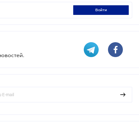
войти
новостей.