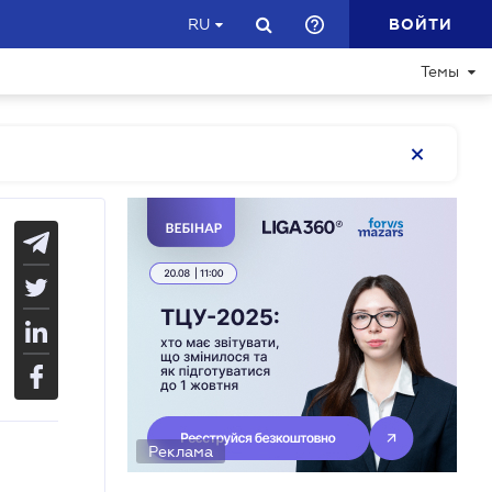
ВОЙТИ
RU
Темы
Реклама