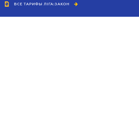
ВСЕ ТАРИФЫ ЛІГА:ЗАКОН
Сотрудничество
Агенты
Дилеры
Политика
конфиденциальности
Условия использования
сайта
Реклама
Блог
Новости компании
Руководства
Каталоги компаний
Темы в центре внимания