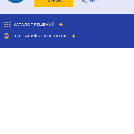
ТАРИФЫ
ПОДРОБНЕЕ
КАТАЛОГ РЕШЕНИЙ
ВСЕ ТАРИФЫ ЛІГА:ЗАКОН
Сотрудничество
Агенты
Дилеры
Политика
конфиденциальности
Условия использования
сайта
Реклама
Блог
Новости компании