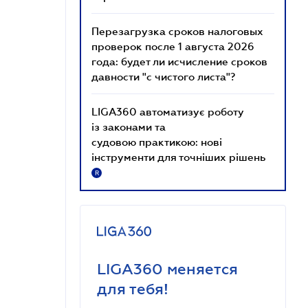
Перезагрузка сроков налоговых
проверок после 1 августа 2026
года: будет ли исчисление сроков
давности "с чистого листа"?
LIGA360 автоматизує роботу
із законами та
судовою практикою: нові
інструменти для точніших рішень
R
LIGA360 меняется
для тебя!