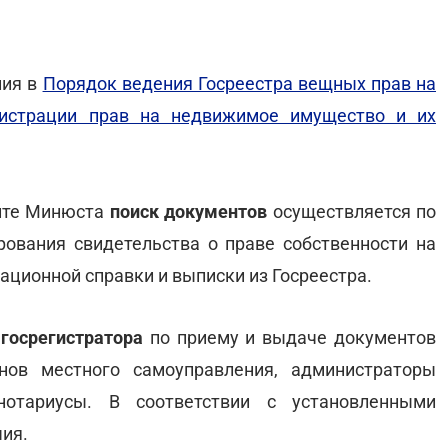
ния в
Порядок ведения Госреестра вещных прав на
гистрации прав на недвижимое имущество и их
айте Минюста
поиск документов
осуществляется по
ования свидетельства о праве собственности на
ционной справки и выписки из Госреестра.
 госрегистратора
по приему и выдаче документов
нов местного самоуправления, администраторы
нотариусы. В соответствии с установленными
ия.