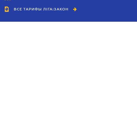
ВСЕ ТАРИФЫ ЛІГА:ЗАКОН
Сотрудничество
Агенты
Дилеры
Политика
конфиденциальности
Условия использования
сайта
Реклама
Блог
Новости компании
Руководства
Каталоги компаний
Темы в центре внимания