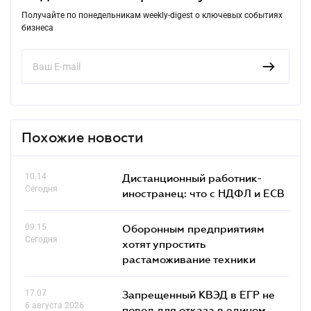
Получайте по понедельникам weekly-digest о ключевых событиях
бизнеса
Похожие новости
10.14
Дистанционный работник-
Сегодня
иностранец: что с НДФЛ и ЕСВ
09.15
Оборонным предприятиям
Сегодня
хотят упростить
растаможивание техники
17.07
Запрещенный КВЭД в ЕГР не
6 августа 2026
повод для отказа в едином