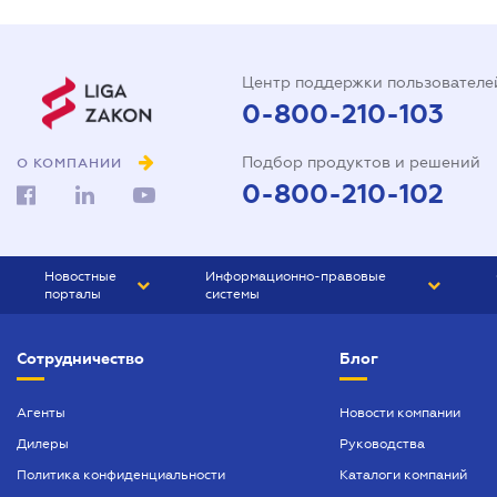
Центр поддержки пользователе
0-800-210-103
Подбор продуктов и решений
О КОМПАНИИ
0-800-210-102
Новостные
Информационно-правовые
порталы
системы
ЮРЛИГА
Право Украины
Сотрудничество
Блог
БИЗНЕС
ГРАНД
БУХГАЛТЕР.ua
ПРАЙМ
Агенты
Новости компании
Дилеры
Руководства
БУХГАЛТЕР ПРОФ
Политика конфиденциальности
Каталоги компаний
ЮРИСТ ПРОФ