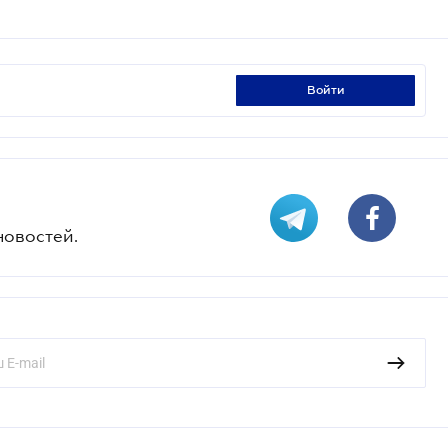
войти
новостей.