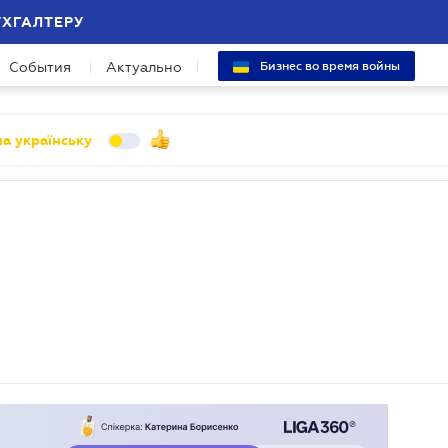
УХГАЛТЕРУ
События
Актуально
Бизнес во время войны
а українську