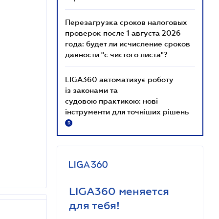
Перезагрузка сроков налоговых
проверок после 1 августа 2026
года: будет ли исчисление сроков
давности "с чистого листа"?
LIGA360 автоматизує роботу
із законами та
судовою практикою: нові
інструменти для точніших рішень
R
LIGA360 меняется
для тебя!