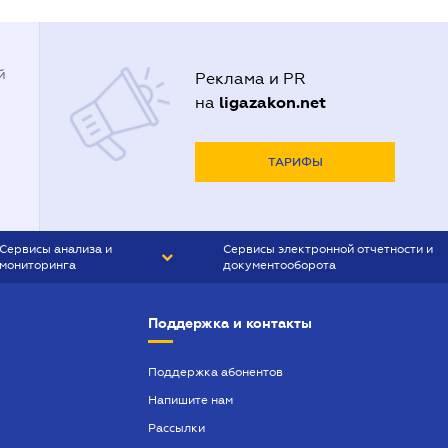
й
Реклама и PR
ligazakon.net
на
ТАРИФЫ
Сервисы анализа и
Сервисы электронной отчетности и
мониторинга
документооборота
CONTR AGENT
Liga:REPORT
Поддержка и контакты
SMS-МАЯК
VERDICTUM
Поддержка абонентов
Напишите нам
SEMANTRUM
Рассылки
SMS-МАЯК ИПОТЕКА