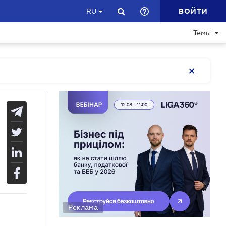
ВОЙТИ
RU
Темы
Реклама