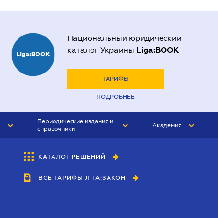
Национальный юридический
Liga:BOOK
каталог Украины
ТАРИФЫ
ПОДРОБНЕЕ
Периодические издания и
Академия
справочники
ЮРИСТ&ЗАКОН
АКАДЕМИЯ ЛІГА:ЗАКОН
КАТАЛОГ РЕШЕНИЙ
БУХГАЛТЕР&ЗАКОН
ВСЕ ТАРИФЫ ЛІГА:ЗАКОН
ВЕСТНИК МСФО
ИНТЕРБУХ
ЛИЧНЫЙ ЭКСПЕРТ