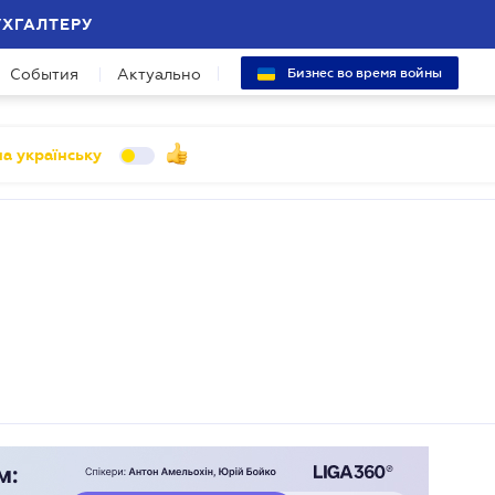
УХГАЛТЕРУ
События
Актуально
Бизнес во время войны
а українську