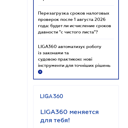
Перезагрузка сроков налоговых
проверок после 1 августа 2026
года: будет ли исчисление сроков
давности "с чистого листа"?
LIGA360 автоматизує роботу
із законами та
судовою практикою: нові
інструменти для точніших рішень
R
LIGA360 меняется
для тебя!