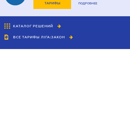
ТАРИФЫ
ПОДРОБНЕЕ
КАТАЛОГ РЕШЕНИЙ
ВСЕ ТАРИФЫ ЛІГА:ЗАКОН
Сотрудничество
Агенты
Дилеры
Политика
конфиденциальности
Условия использования
сайта
Реклама
Блог
Новости компании