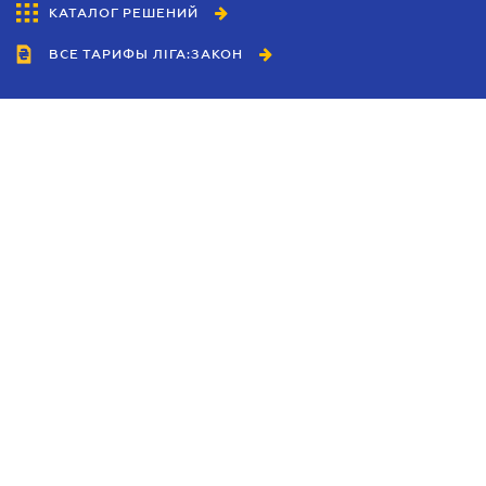
КАТАЛОГ РЕШЕНИЙ
ВСЕ ТАРИФЫ ЛІГА:ЗАКОН
Сотрудничество
Агенты
Дилеры
Политика
конфиденциальности
Условия использования
сайта
Реклама
Блог
Новости компании
Руководства
Каталоги компаний