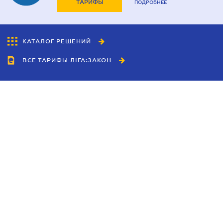
ТАРИФЫ
ПОДРОБНЕЕ
КАТАЛОГ РЕШЕНИЙ
ВСЕ ТАРИФЫ ЛІГА:ЗАКОН
Сотрудничество
Агенты
Дилеры
Политика
конфиденциальности
Условия использования
сайта
Реклама
Блог
Новости компании