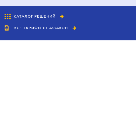
КАТАЛОГ РЕШЕНИЙ
ВСЕ ТАРИФЫ ЛІГА:ЗАКОН
Сотрудничество
Агенты
Дилеры
Политика
конфиденциальности
Условия использования
сайта
Реклама
Блог
Новости компании
Руководства