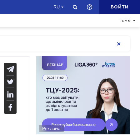
ВОЙТИ
RU
Темы
Реклама