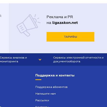
й
Реклама и PR
ligazakon.net
на
ТАРИФЫ
Сервисы анализа и
Сервисы электронной отчетности и
мониторинга
документооборота
CONTR AGENT
Liga:REPORT
Поддержка и контакты
SMS-МАЯК
VERDICTUM
Поддержка абонентов
Напишите нам
SEMANTRUM
Рассылки
SMS-МАЯК ИПОТЕКА