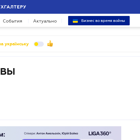
УХГАЛТЕРУ
События
Актуально
Бизнес во время войны
а українську
ИВЫ