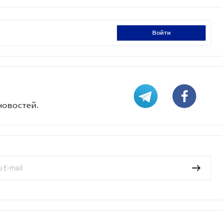
войти
новостей.