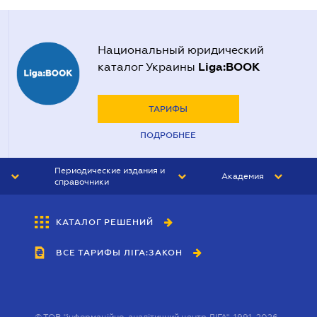
Национальный юридический
Liga:BOOK
каталог Украины
ТАРИФЫ
ПОДРОБНЕЕ
Периодические издания и
Академия
справочники
ЮРИСТ&ЗАКОН
АКАДЕМИЯ ЛІГА:ЗАКОН
КАТАЛОГ РЕШЕНИЙ
БУХГАЛТЕР&ЗАКОН
ВСЕ ТАРИФЫ ЛІГА:ЗАКОН
ВЕСТНИК МСФО
ИНТЕРБУХ
ЛИЧНЫЙ ЭКСПЕРТ