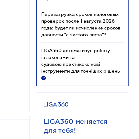
Перезагрузка сроков налоговых
проверок после 1 августа 2026
года: будет ли исчисление сроков
давности "с чистого листа"?
LIGA360 автоматизує роботу
із законами та
судовою практикою: нові
інструменти для точніших рішень
R
LIGA360 меняется
для тебя!