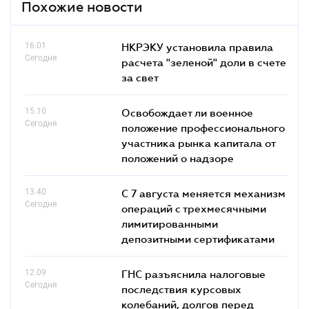
Похожие новости
16.01
НКРЭКУ установила правила
Сегодня
расчета "зеленой" доли в счете
за свет
15.10
Освобождает ли военное
Сегодня
положение профессионального
участника рынка капитала от
положений о надзоре
13.40
С 7 августа меняется механизм
Сегодня
операций с трехмесячными
лимитированными
депозитными сертификатами
12.09
ГНС разъяснила налоговые
Сегодня
последствия курсовых
колебаний, долгов перед