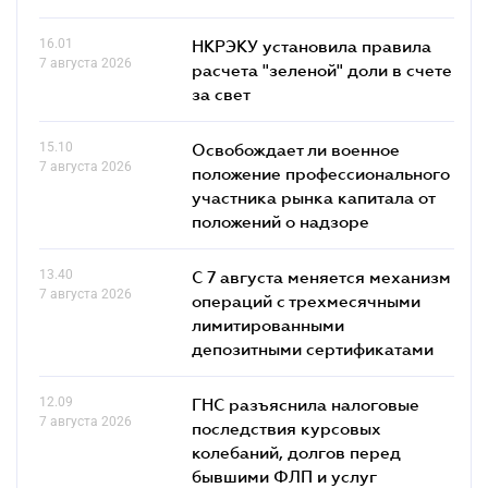
16.01
НКРЭКУ установила правила
7 августа 2026
расчета "зеленой" доли в счете
за свет
15.10
Освобождает ли военное
7 августа 2026
положение профессионального
участника рынка капитала от
положений о надзоре
13.40
С 7 августа меняется механизм
7 августа 2026
операций с трехмесячными
лимитированными
депозитными сертификатами
12.09
ГНС разъяснила налоговые
7 августа 2026
последствия курсовых
колебаний, долгов перед
бывшими ФЛП и услуг