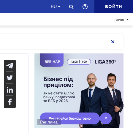
ВОЙТИ
RU
Темы
Реклама