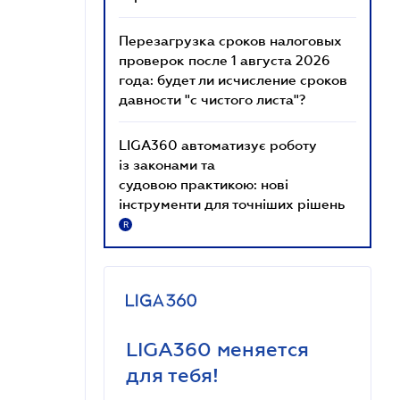
Перезагрузка сроков налоговых
проверок после 1 августа 2026
года: будет ли исчисление сроков
давности "с чистого листа"?
LIGA360 автоматизує роботу
із законами та
судовою практикою: нові
інструменти для точніших рішень
R
LIGA360 меняется
для тебя!