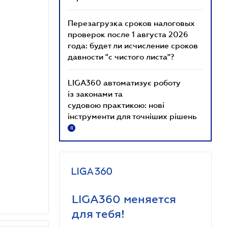
Перезагрузка сроков налоговых
проверок после 1 августа 2026
года: будет ли исчисление сроков
давности "с чистого листа"?
LIGA360 автоматизує роботу
із законами та
судовою практикою: нові
інструменти для точніших рішень
R
LIGA360 меняется
для тебя!