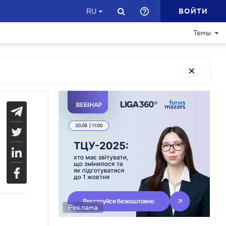
ВОЙТИ
RU
Темы
Реклама