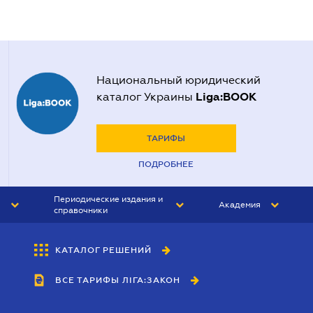
Национальный юридический
Liga:BOOK
каталог Украины
ТАРИФЫ
ПОДРОБНЕЕ
Периодические издания и
Академия
справочники
ЮРИСТ&ЗАКОН
АКАДЕМИЯ ЛІГА:ЗАКОН
КАТАЛОГ РЕШЕНИЙ
БУХГАЛТЕР&ЗАКОН
ВСЕ ТАРИФЫ ЛІГА:ЗАКОН
ВЕСТНИК МСФО
ИНТЕРБУХ