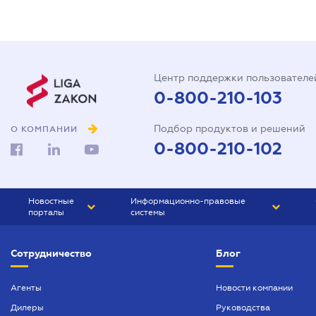
Центр поддержки пользователе
0-800-210-103
Подбор продуктов и решений
О КОМПАНИИ
0-800-210-102
Новостные
Информационно-правовые
порталы
системы
ЮРЛИГА
Право Украины
Сотрудничество
Блог
БИЗНЕС
ГРАНД
БУХГАЛТЕР.ua
ПРАЙМ
Агенты
Новости компании
Дилеры
Руководства
БУХГАЛТЕР ПРОФ