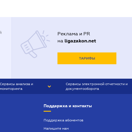
й
Реклама и PR
ligazakon.net
на
ТАРИФЫ
Сервисы анализа и
Сервисы электронной отчетности и
мониторинга
документооборота
CONTR AGENT
Liga:REPORT
Поддержка и контакты
SMS-МАЯК
VERDICTUM
Поддержка абонентов
Напишите нам
SEMANTRUM