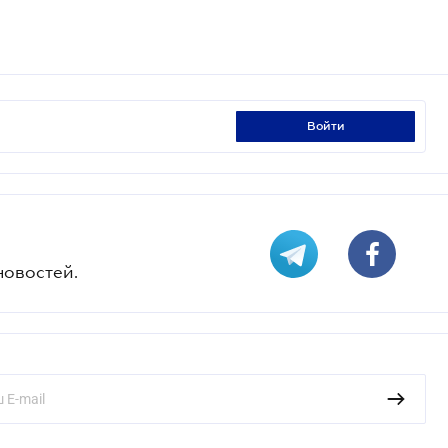
войти
новостей.