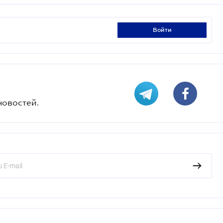
войти
новостей.