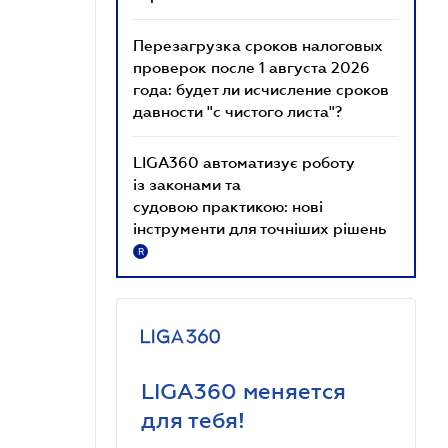
Перезагрузка сроков налоговых
проверок после 1 августа 2026
года: будет ли исчисление сроков
давности "с чистого листа"?
LIGA360 автоматизує роботу
із законами та
судовою практикою: нові
інструменти для точніших рішень
R
LIGA360 меняется
для тебя!