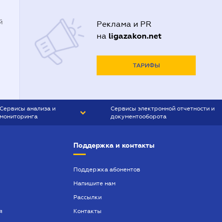
й
Реклама и PR
ligazakon.net
на
ТАРИФЫ
Сервисы анализа и
Сервисы электронной отчетности и
мониторинга
документооборота
CONTR AGENT
Liga:REPORT
Поддержка и контакты
SMS-МАЯК
VERDICTUM
Поддержка абонентов
Напишите нам
SEMANTRUM
Рассылки
SMS-МАЯК ИПОТЕКА
я
Контакты