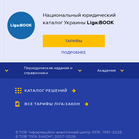
Национальный юридический
Liga:BOOK
каталог Украины
ТАРИФЫ
ПОДРОБНЕЕ
Периодические издания и
Академия
справочники
ЮРИСТ&ЗАКОН
АКАДЕМИЯ ЛІГА:ЗАКОН
КАТАЛОГ РЕШЕНИЙ
БУХГАЛТЕР&ЗАКОН
ВСЕ ТАРИФЫ ЛІГА:ЗАКОН
ВЕСТНИК МСФО
ИНТЕРБУХ
ЛИЧНЫЙ ЭКСПЕРТ
©
ТОВ "інформаційно-аналітичний центр ЛІГА", 1991-2026.
©
ТОВ "ЛІГА ЗАКОН", 2007-2026.