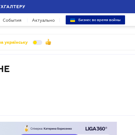
УХГАЛТЕРУ
События
Актуально
Бизнес во время войны
а українську
НЕ