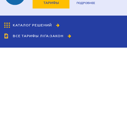
ТАРИФЫ
ПОДРОБНЕЕ
КАТАЛОГ РЕШЕНИЙ
ВСЕ ТАРИФЫ ЛІГА:ЗАКОН
Сотрудничество
Агенты
Дилеры
Политика
конфиденциальности
Условия использования
сайта
Реклама
Блог
Новости компании