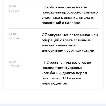
15.10
Освобождает ли военное
Сегодня
положение профессионального
участника рынка капитала от
положений о надзоре
13.40
С 7 августа меняется механизм
Сегодня
операций с трехмесячными
лимитированными
депозитными сертификатами
12.09
ГНС разъяснила налоговые
Сегодня
последствия курсовых
колебаний, долгов перед
бывшими ФЛП и услуг
нерезидентов