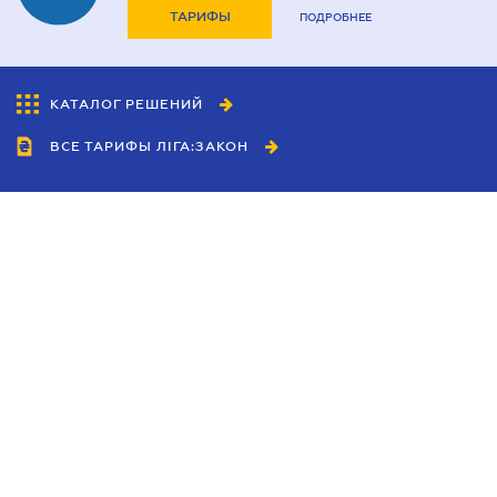
ТАРИФЫ
ПОДРОБНЕЕ
КАТАЛОГ РЕШЕНИЙ
ВСЕ ТАРИФЫ ЛІГА:ЗАКОН
Сотрудничество
Агенты
Дилеры
Политика
конфиденциальности
Условия использования
сайта
Реклама
Блог