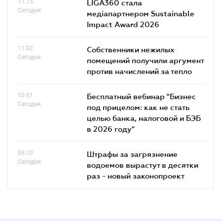
11.15
LIGA360 стала
Сегодня
медіапартнером Sustainable
Impact Award 2026
11.02
Собственники нежилых
Сегодня
помещений получили аргумент
против начислений за тепло
10.01
Бесплатный вебинар "Бизнес
Сегодня
под прицелом: как не стать
целью банка, налоговой и БЭБ
в 2026 году"
09.10
Штрафы за загрязнение
Сегодня
водоемов вырастут в десятки
раз - новый законопроект