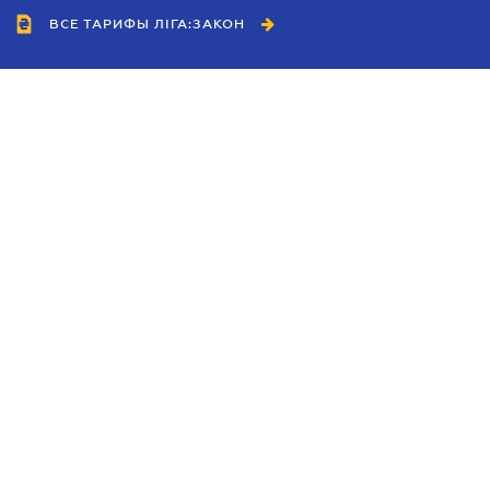
ВСЕ ТАРИФЫ ЛІГА:ЗАКОН
Сотрудничество
Агенты
Дилеры
Политика
конфиденциальности
Условия использования
сайта
Реклама
Блог
Новости компании
Руководства
Каталоги компаний
Темы в центре внимания