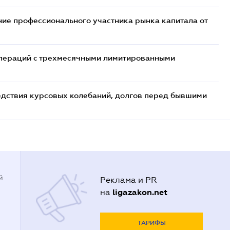
ие профессионального участника рынка капитала от
 операций с трехмесячными лимитированными
едствия курсовых колебаний, долгов перед бывшими
й
Реклама и PR
ligazakon.net
на
ТАРИФЫ