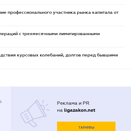
ие профессионального участника рынка капитала от
 операций с трехмесячными лимитированными
едствия курсовых колебаний, долгов перед бывшими
й
Реклама и PR
ligazakon.net
на
ТАРИФЫ