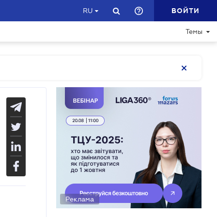
ВОЙТИ
RU
Темы
Реклама