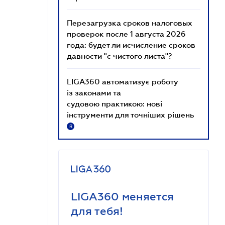
Перезагрузка сроков налоговых
проверок после 1 августа 2026
года: будет ли исчисление сроков
давности "с чистого листа"?
LIGA360 автоматизує роботу
із законами та
судовою практикою: нові
інструменти для точніших рішень
R
LIGA360 меняется
для тебя!