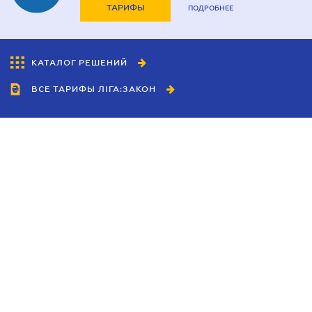
ТАРИФЫ
ПОДРОБНЕЕ
КАТАЛОГ РЕШЕНИЙ
ВСЕ ТАРИФЫ ЛІГА:ЗАКОН
Сотрудничество
Агенты
Дилеры
Политика
конфиденциальности
Условия использования
сайта
Реклама
Блог
Новости компании