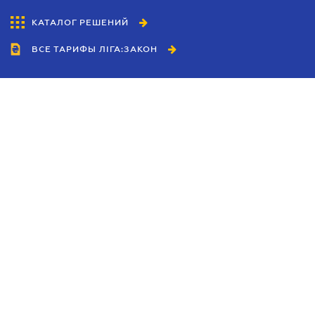
КАТАЛОГ РЕШЕНИЙ
ВСЕ ТАРИФЫ ЛІГА:ЗАКОН
Сотрудничество
Агенты
Дилеры
Политика
конфиденциальности
Условия использования
сайта
Реклама
Блог
Новости компании
Руководства
Каталоги компаний