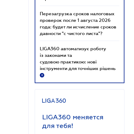
Перезагрузка сроков налоговых
проверок после 1 августа 2026
года: будет ли исчисление сроков
давности "с чистого листа"?
LIGA360 автоматизує роботу
із законами та
судовою практикою: нові
інструменти для точніших рішень
R
LIGA360 меняется
для тебя!