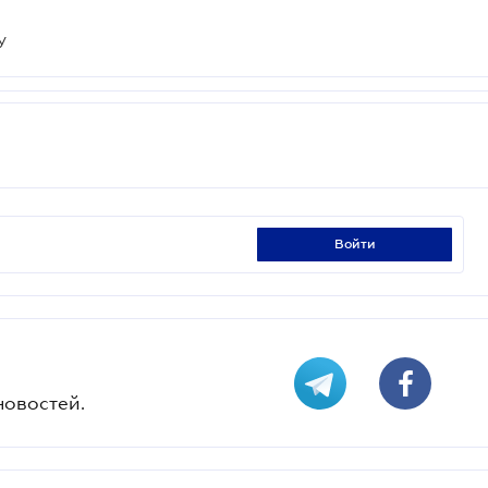
У
войти
новостей.