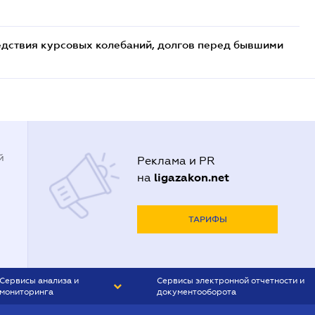
едствия курсовых колебаний, долгов перед бывшими
й
Реклама и PR
ligazakon.net
на
ТАРИФЫ
Сервисы анализа и
Сервисы электронной отчетности и
мониторинга
документооборота
CONTR AGENT
Liga:REPORT